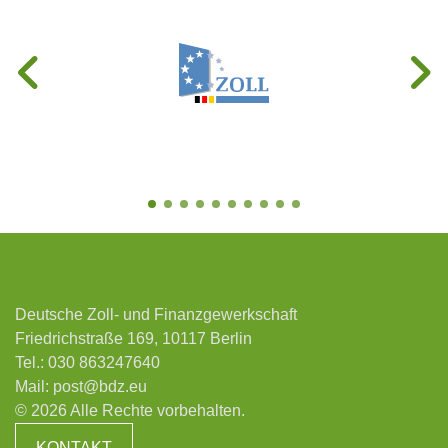
Deutsche Zoll- und Finanzgewerkschaft
Friedrichstraße 169, 10117 Berlin
Tel.:
030 863247640
Mail:
post@bdz.eu
© 2026 Alle Rechte vorbehalten.
KONTAKT