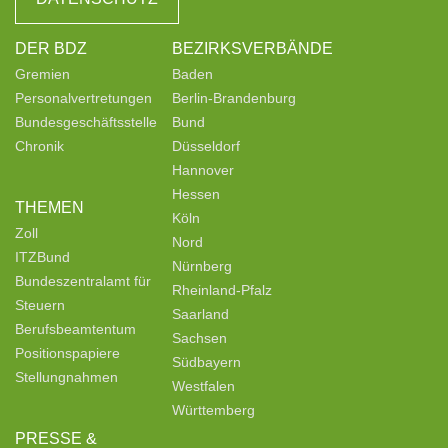
DER BDZ
BEZIRKSVERBÄNDE
Gremien
Baden
Personalvertretungen
Berlin-Brandenburg
Bundesgeschäftsstelle
Bund
Chronik
Düsseldorf
Hannover
Hessen
THEMEN
Köln
Zoll
Nord
ITZBund
Nürnberg
Bundeszentralamt für
Rheinland-Pfalz
Steuern
Saarland
Berufsbeamtentum
Sachsen
Positionspapiere
Südbayern
Stellungnahmen
Westfalen
Württemberg
PRESSE &