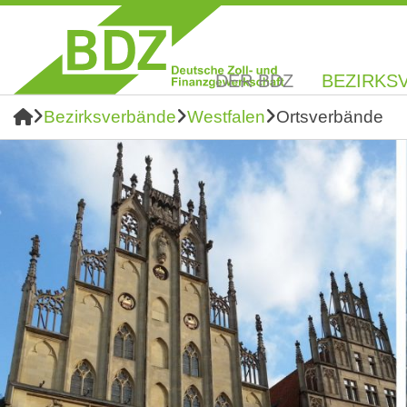
DER BDZ
BEZIRKS
Bezirksverbände
Westfalen
Ortsverbände