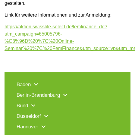
gestalten.
Link für weitere Informationen und zur Anmeldung:
https://aktion.swisslife-select.de/femfinance_de?
utm_campaign=65005796-
%C3%96D%20%7C%20Online-
Seminar%20%7C%20FemFinance&utm_source=vp&utm_med
Baden
Berlin-Brandenburg
Bund
Düsseldorf
Hannover