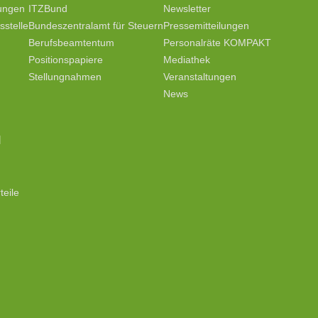
tungen
ITZBund
Newsletter
stelle
Bundeszentralamt für Steuern
Pressemitteilungen
Berufsbeamtentum
Personalräte KOMPAKT
Positionspapiere
Mediathek
Stellungnahmen
Veranstaltungen
News
N
teile