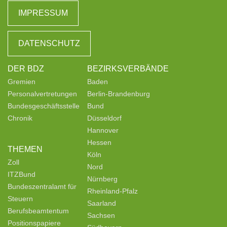
IMPRESSUM
DATENSCHUTZ
DER BDZ
BEZIRKSVERBÄNDE
Gremien
Baden
Personalvertretungen
Berlin-Brandenburg
Bundesgeschäftsstelle
Bund
Chronik
Düsseldorf
Hannover
Hessen
THEMEN
Köln
Zoll
Nord
ITZBund
Nürnberg
Bundeszentralamt für
Rheinland-Pfalz
Steuern
Saarland
Berufsbeamtentum
Sachsen
Positionspapiere