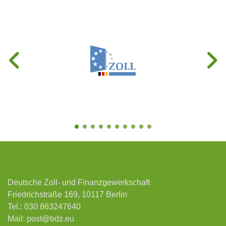
Deutsche Zoll- und Finanzgewerkschaft
Friedrichstraße 169, 10117 Berlin
Tel.:
030 863247640
Mail:
post@bdz.eu