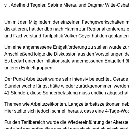
v.l. Adelheid Tegeler, Sabine Mierau und Dagmar Witte-Osba
Um mit den Mitgliedern der einzelnen Fachgewerkschaften
diskutieren, hat der dbb nach Hamm zur Regionalkonferenz e
und Fachvorstand Tarifpolitik Volker Geyer hat den geplante
Um eine angemessene Entgeltforderung zu stellen wurde zunä
Anschließend folgte die Diskussion aus den Vorstellungen d
Es bedarf einer der Inflationsrate angemessenen Entgelterhö
unteren Entgeltgruppen.
Der Punkt Arbeitszeit wurde sehr intensiv beleuchtet. Gerad
Stundenwoche längst hätte wieder zurückgenommen werden m
41 Stunden, diese Sonderbelastung muss endlich abgeschaff
Themen wie Arbeitszeitkonten, Langzeitarbeitszeitkonten neb
Hier stellte sich jedoch schnell heraus, dass eine 4-Tage-W
Für den Tarifbereich wurde die Wiedereinführung der Alterstei