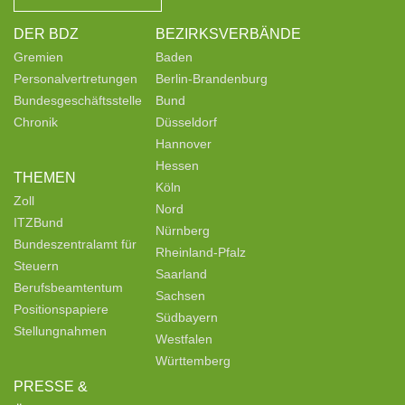
DER BDZ
BEZIRKSVERBÄNDE
Gremien
Baden
Personalvertretungen
Berlin-Brandenburg
Bundesgeschäftsstelle
Bund
Chronik
Düsseldorf
Hannover
Hessen
THEMEN
Köln
Zoll
Nord
ITZBund
Nürnberg
Bundeszentralamt für
Rheinland-Pfalz
Steuern
Saarland
Berufsbeamtentum
Sachsen
Positionspapiere
Südbayern
Stellungnahmen
Westfalen
Württemberg
PRESSE &