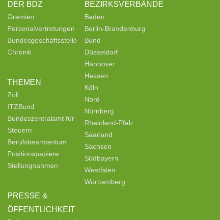
DER BDZ
BEZIRKSVERBÄNDE
Gremien
Baden
Personalvertretungen
Berlin-Brandenburg
Bundesgeschäftsstelle
Bund
Chronik
Düsseldorf
Hannover
Hessen
THEMEN
Köln
Zoll
Nord
ITZBund
Nürnberg
Bundeszentralamt für
Rheinland-Pfalz
Steuern
Saarland
Berufsbeamtentum
Sachsen
Positionspapiere
Südbayern
Stellungnahmen
Westfalen
Württemberg
PRESSE &
ÖFFENTLICHKEIT