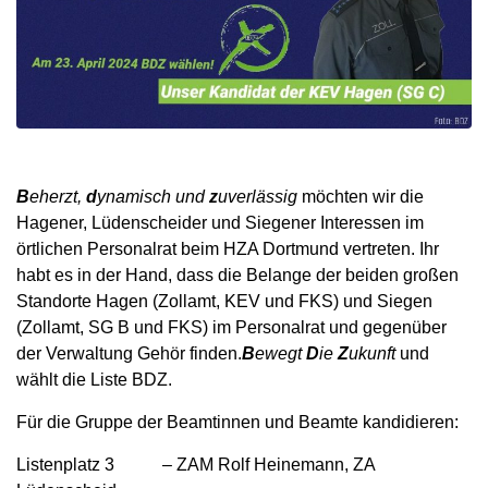
B
eherzt,
d
ynamisch und
z
uverlässig
möchten wir die
Hagener, Lüdenscheider und Siegener Interessen im
örtlichen Personalrat beim HZA Dortmund vertreten. Ihr
habt es in der Hand, dass die Belange der beiden großen
Standorte Hagen (Zollamt, KEV und FKS) und Siegen
(Zollamt, SG B und FKS) im Personalrat und gegenüber
der Verwaltung Gehör finden.
B
ewegt
D
ie
Z
ukunft
und
wählt die Liste BDZ.
Für die Gruppe der Beamtinnen und Beamte kandidieren:
Listenplatz 3 – ZAM Rolf Heinemann, ZA