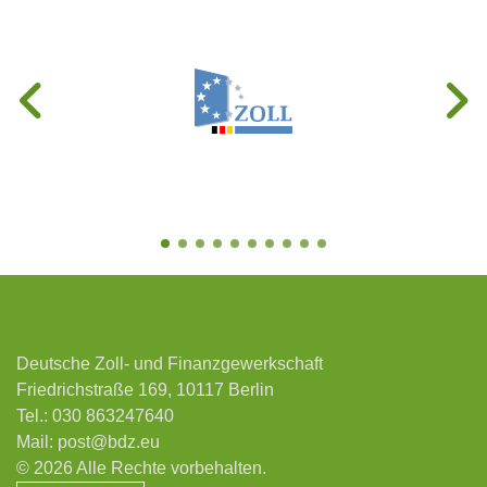
Deutsche Zoll- und Finanzgewerkschaft
Friedrichstraße 169, 10117 Berlin
Tel.:
030 863247640
Mail:
post@bdz.eu
© 2026 Alle Rechte vorbehalten.