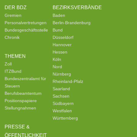
DER BDZ
BEZIRKSVERBÄNDE
Gremien
Baden
Personalvertretungen
Berlin-Brandenburg
Bundesgeschäftsstelle
Bund
Chronik
Düsseldorf
Hannover
Hessen
THEMEN
Köln
Zoll
Nord
ITZBund
Nürnberg
Bundeszentralamt für
Rheinland-Pfalz
Steuern
Saarland
Berufsbeamtentum
Sachsen
Positionspapiere
Südbayern
Stellungnahmen
Westfalen
Württemberg
PRESSE &
ÖFFENTLICHKEIT