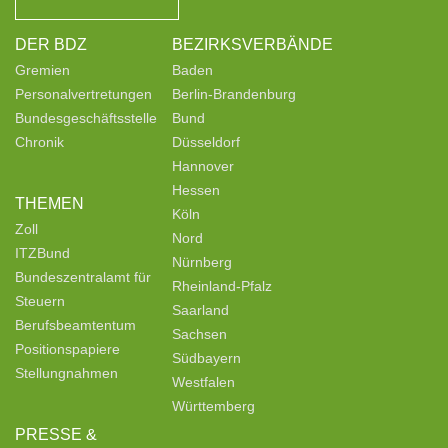
DER BDZ
BEZIRKSVERBÄNDE
Gremien
Baden
Personalvertretungen
Berlin-Brandenburg
Bundesgeschäftsstelle
Bund
Chronik
Düsseldorf
Hannover
Hessen
THEMEN
Köln
Zoll
Nord
ITZBund
Nürnberg
Bundeszentralamt für
Rheinland-Pfalz
Steuern
Saarland
Berufsbeamtentum
Sachsen
Positionspapiere
Südbayern
Stellungnahmen
Westfalen
Württemberg
PRESSE &