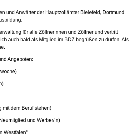
en und Anwärter der Hauptzollämter Bielefeld, Dortmund
usbildung.
waltung für alle Zöllnerinnen und Zöllner und vertritt
ich auch bald als Mitglied im BDZ begrüßen zu dürfen. Als
he.
n und Angeboten:
gswoche)
n)
g mit dem Beruf stehen)
 Neumitglied und Werber/in)
in Westfalen“