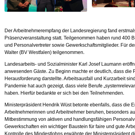
Der Arbeitnehmerempfang der Landesregierung fand erstmal
Präsenzveranstaltung statt. Teilgenommen haben rund 400 Bet
und Personalvertreter sowie Gewerkschaftsmitglieder. Für
Walter (BV Westfalen) teilgenommen.
Landesarbeits- und Sozialminister Karl Josef Laumann eröf
anwesenden Gäste. Zu Beginn machte er deutlich, dass die P
Herausforderung darstellte. Arbeitsausfall und Kurzarbeit sind
Pandemie hat auch gezeigt, dass viele Berufe „systemrelevan
haben. Hierfür bedankte er sich bei den Teilnehmenden.
Ministerpräsident Hendrik Wüst betonte ebenfalls, dass die E
Arbeitnehmerinnen und Arbeitnehmer beruhen, besonders auch 
Mitbestimmung von aktiven und handlungsfähigen Personalver
Gewerkschaften ein wichtiger Baustein für faire und gute Ar
Kontrolle des Mindestlohns erwähnte der Ministerpräsident d