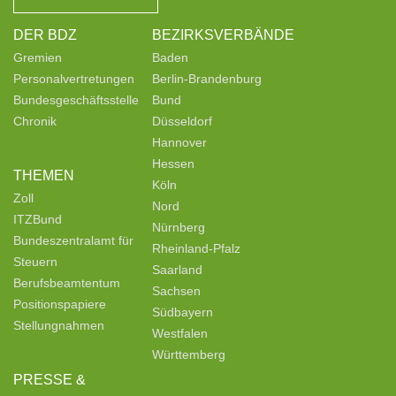
DER BDZ
BEZIRKSVERBÄNDE
Gremien
Baden
Personalvertretungen
Berlin-Brandenburg
Bundesgeschäftsstelle
Bund
Chronik
Düsseldorf
Hannover
Hessen
THEMEN
Köln
Zoll
Nord
ITZBund
Nürnberg
Bundeszentralamt für
Rheinland-Pfalz
Steuern
Saarland
Berufsbeamtentum
Sachsen
Positionspapiere
Südbayern
Stellungnahmen
Westfalen
Württemberg
PRESSE &