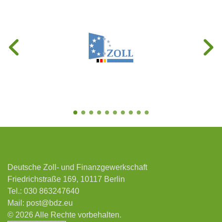
Deutsche Zoll- und Finanzgewerkschaft
Friedrichstraße 169, 10117 Berlin
Tel.:
030 863247640
Mail:
post@bdz.eu
© 2026 Alle Rechte vorbehalten.