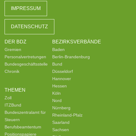
IMPRESSUM
DATENSCHUTZ
DER BDZ
BEZIRKSVERBÄNDE
Gremien
Baden
Personalvertretungen
Berlin-Brandenburg
Bundesgeschäftsstelle
Bund
Chronik
Düsseldorf
Hannover
Hessen
THEMEN
Köln
Zoll
Nord
ITZBund
Nürnberg
Bundeszentralamt für
Rheinland-Pfalz
Steuern
Saarland
Berufsbeamtentum
Sachsen
Positionspapiere