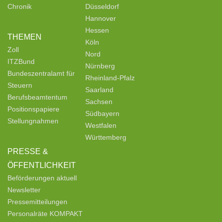
Chronik
Düsseldorf
Hannover
Hessen
THEMEN
Köln
Zoll
Nord
ITZBund
Nürnberg
Bundeszentralamt für
Rheinland-Pfalz
Steuern
Saarland
Berufsbeamtentum
Sachsen
Positionspapiere
Südbayern
Stellungnahmen
Westfalen
Württemberg
PRESSE &
ÖFFENTLICHKEIT
Beförderungen aktuell
Newsletter
Pressemitteilungen
Personalräte KOMPAKT