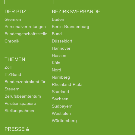
DER BDZ
BEZIRKSVERBÄNDE
Gremien
Baden
Personalvertretungen
Berlin-Brandenburg
Bundesgeschäftsstelle
Bund
Chronik
Düsseldorf
Hannover
Hessen
THEMEN
Köln
Zoll
Nord
ITZBund
Nürnberg
Bundeszentralamt für
Rheinland-Pfalz
Steuern
Saarland
Berufsbeamtentum
Sachsen
Positionspapiere
Südbayern
Stellungnahmen
Westfalen
Württemberg
PRESSE &