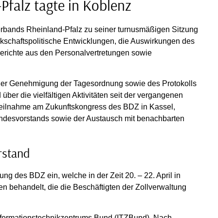
falz tagte in Koblenz
rbands Rheinland-Pfalz zu seiner turnusmäßigen Sitzung
kschaftspolitische Entwicklungen, die Auswirkungen des
 Berichte aus den Personalvertretungen sowie
 der Genehmigung der Tagesordnung sowie des Protokolls
über die vielfältigen Aktivitäten seit der vergangenen
Teilnahme am Zukunftskongress des BDZ in Kassel,
ndesvorstands sowie der Austausch mit benachbarten
rstand
g des BDZ ein, welche in der Zeit 20. – 22. April in
 behandelt, die die Beschäftigten der Zollverwaltung
 Informationstechnikzentrums Bund (ITZBund). Nach