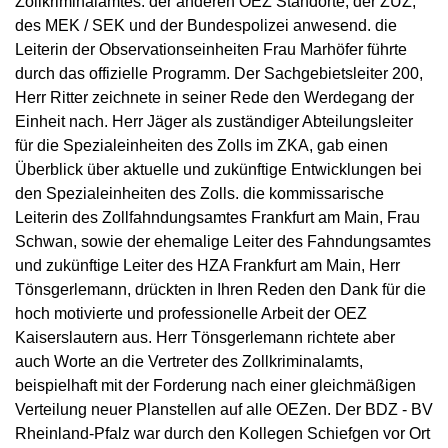
Zollkriminalamtes. der anderen OEZ Standorte, der ZUZ,
des MEK / SEK und der Bundespolizei anwesend. die
Leiterin der Observationseinheiten Frau Marhöfer führte
durch das offizielle Programm. Der Sachgebietsleiter 200,
Herr Ritter zeichnete in seiner Rede den Werdegang der
Einheit nach. Herr Jäger als zuständiger Abteilungsleiter
für die Spezialeinheiten des Zolls im ZKA, gab einen
Überblick über aktuelle und zukünftige Entwicklungen bei
den Spezialeinheiten des Zolls. die kommissarische
Leiterin des Zollfahndungsamtes Frankfurt am Main, Frau
Schwan, sowie der ehemalige Leiter des Fahndungsamtes
und zukünftige Leiter des HZA Frankfurt am Main, Herr
Tönsgerlemann, drückten in Ihren Reden den Dank für die
hoch motivierte und professionelle Arbeit der OEZ
Kaiserslautern aus. Herr Tönsgerlemann richtete aber
auch Worte an die Vertreter des Zollkriminalamts,
beispielhaft mit der Forderung nach einer gleichmäßigen
Verteilung neuer Planstellen auf alle OEZen. Der BDZ - BV
Rheinland-Pfalz war durch den Kollegen Schiefgen vor Ort