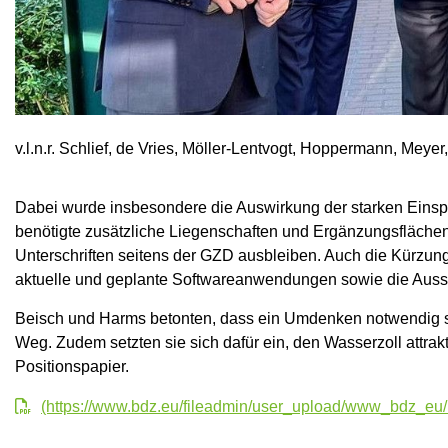
v.l.n.r. Schlief, de Vries, Möller-Lentvogt, Hoppermann, Meye
Dabei wurde insbesondere die Auswirkung der starken Einspa
benötigte zusätzliche Liegenschaften und Ergänzungsflächen
Unterschriften seitens der GZD ausbleiben. Auch die Kürzung 
aktuelle und geplante Softwareanwendungen sowie die Ausstat
Beisch und Harms betonten, dass ein Umdenken notwendig sei
Weg. Zudem setzten sie sich dafür ein, den Wasserzoll attrakt
Positionspapier.
(https://www.bdz.eu/fileadmin/user_upload/www_bdz_e