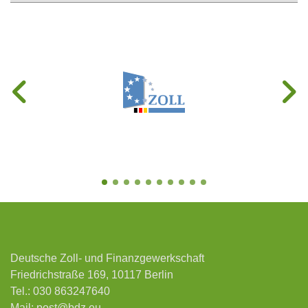
Deutsche Zoll- und Finanzgewerkschaft
Friedrichstraße 169, 10117 Berlin
Tel.:
030 863247640
Mail:
post@bdz.eu