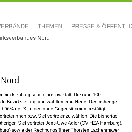
VERBÄNDE
THEMEN
PRESSE & ÖFFENTLI
zirksverbandes Nord
s Nord
m mecklenburgischen Linstow statt. Die rund 100
nde Bezirksleitung und wählten eine Neue. Der bisherige
und 96% der Stimmen ohne Gegenstimmen bestätigt.
treterinnen bzw, Stellvertreter zu wählen. Die bisherige
isherigen Stellvertreter Jens-Uwe Adler (OV HZA Hamburg),
burg) sowie der Rechnungsführer Thorsten Lachenmayer