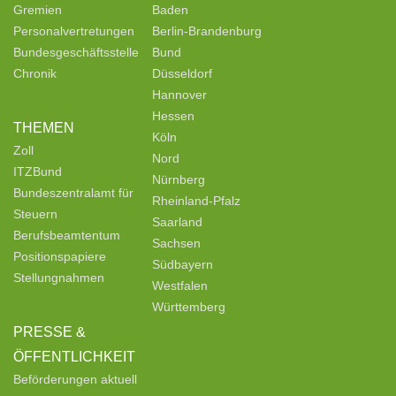
Gremien
Baden
Personalvertretungen
Berlin-Brandenburg
Bundesgeschäftsstelle
Bund
Chronik
Düsseldorf
Hannover
Hessen
THEMEN
Köln
Zoll
Nord
ITZBund
Nürnberg
Bundeszentralamt für
Rheinland-Pfalz
Steuern
Saarland
Berufsbeamtentum
Sachsen
Positionspapiere
Südbayern
Stellungnahmen
Westfalen
Württemberg
PRESSE &
ÖFFENTLICHKEIT
Beförderungen aktuell