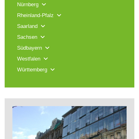
Nürnberg
Rheinland-Pfalz
Saarland
Sachsen
Südbayern
Westfalen
Württemberg