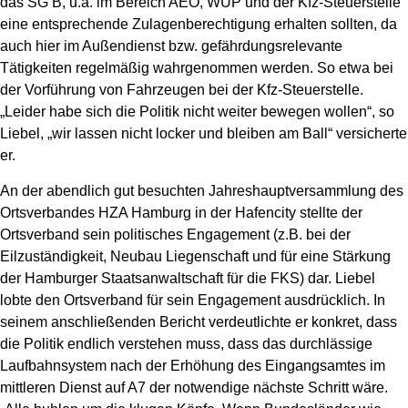
das SG B, u.a. im Bereich AEO, WUP und der Kfz-Steuerstelle
eine entsprechende Zulagenberechtigung erhalten sollten, da
auch hier im Außendienst bzw. gefährdungsrelevante
Tätigkeiten regelmäßig wahrgenommen werden. So etwa bei
der Vorführung von Fahrzeugen bei der Kfz-Steuerstelle.
„Leider habe sich die Politik nicht weiter bewegen wollen“, so
Liebel, „wir lassen nicht locker und bleiben am Ball“ versicherte
er.
An der abendlich gut besuchten Jahreshauptversammlung des
Ortsverbandes HZA Hamburg in der Hafencity stellte der
Ortsverband sein politisches Engagement (z.B. bei der
Eilzuständigkeit, Neubau Liegenschaft und für eine Stärkung
der Hamburger Staatsanwaltschaft für die FKS) dar. Liebel
lobte den Ortsverband für sein Engagement ausdrücklich. In
seinem anschließenden Bericht verdeutlichte er konkret, dass
die Politik endlich verstehen muss, dass das durchlässige
Laufbahnsystem nach der Erhöhung des Eingangsamtes im
mittleren Dienst auf A7 der notwendige nächste Schritt wäre.