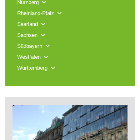
Nürnberg
Rheinland-Pfalz
Saarland
Sachsen
Südbayern
Westfalen
Württemberg