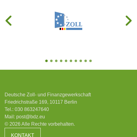
Deutsche Zoll- und Finanzgewerkschaft
Friedrichstraße 169, 10117 Berlin
Tel.:
030 863247640
Mail:
post@bdz.eu
© 2026 Alle Rechte vorbehalten.
KONTAKT