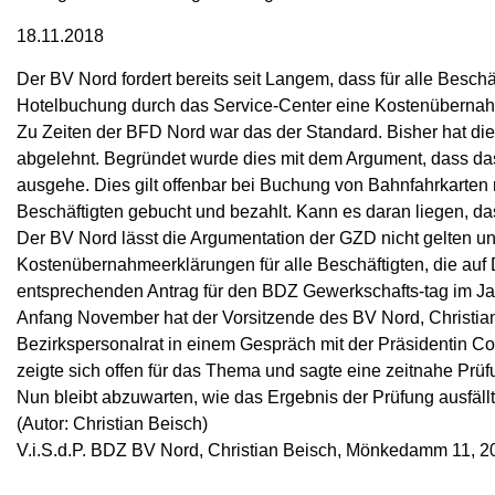
18.11.2018
Der BV Nord fordert bereits seit Langem, dass für alle Besc
Hotelbuchung durch das Service-Center eine Kostenübernah-
Zu Zeiten der BFD Nord war das der Standard. Bisher hat di
abgelehnt. Begründet wurde dies mit dem Argument, dass das
ausgehe. Dies gilt offenbar bei Buchung von Bahnfahrkarten 
Beschäftigten gebucht und bezahlt. Kann es daran liegen, da
Der BV Nord lässt die Argumentation der GZD nicht gelten und
Kostenübernahmeerklärungen für alle Beschäftigten, die auf 
entsprechenden Antrag für den BDZ Gewerkschafts-tag im Jan
Anfang November hat der Vorsitzende des BV Nord, Christian 
Bezirkspersonalrat in einem Gespräch mit der Präsidentin C
zeigte sich offen für das Thema und sagte eine zeitnahe Prü
Nun bleibt abzuwarten, wie das Ergebnis der Prüfung ausfäl
(Autor: Christian Beisch)
V.i.S.d.P. BDZ BV Nord, Christian Beisch, Mönkedamm 11,