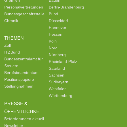
Gremien
Baden
Personalvertretungen
Berlin-Brandenburg
Bundesgeschäftsstelle
Bund
Chronik
Düsseldorf
Hannover
Hessen
THEMEN
Köln
Zoll
Nord
ITZBund
Nürnberg
Bundeszentralamt für
Rheinland-Pfalz
Steuern
Saarland
Berufsbeamtentum
Sachsen
Positionspapiere
Südbayern
Stellungnahmen
Westfalen
Württemberg
PRESSE &
ÖFFENTLICHKEIT
Beförderungen aktuell
Newsletter