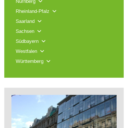
Nürnberg
Rheinland-Pfalz
Saarland
Sachsen
Südbayern
Westfalen
Württemberg