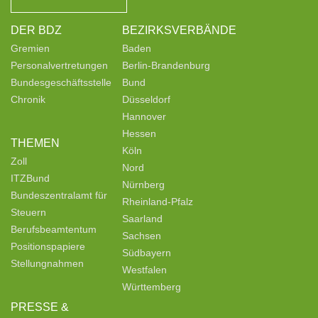
DER BDZ
BEZIRKSVERBÄNDE
Gremien
Baden
Personalvertretungen
Berlin-Brandenburg
Bundesgeschäftsstelle
Bund
Chronik
Düsseldorf
Hannover
Hessen
THEMEN
Köln
Zoll
Nord
ITZBund
Nürnberg
Bundeszentralamt für
Rheinland-Pfalz
Steuern
Saarland
Berufsbeamtentum
Sachsen
Positionspapiere
Südbayern
Stellungnahmen
Westfalen
Württemberg
PRESSE &