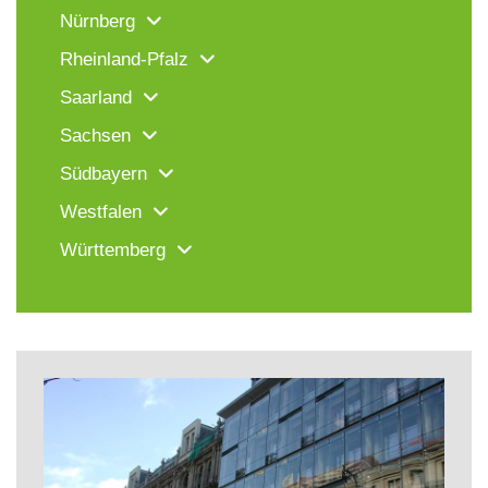
Nürnberg
Rheinland-Pfalz
Saarland
Sachsen
Südbayern
Westfalen
Württemberg