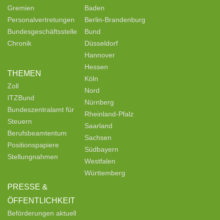
Gremien
Baden
Personalvertretungen
Berlin-Brandenburg
Bundesgeschäftsstelle
Bund
Chronik
Düsseldorf
Hannover
Hessen
THEMEN
Köln
Zoll
Nord
ITZBund
Nürnberg
Bundeszentralamt für
Rheinland-Pfalz
Steuern
Saarland
Berufsbeamtentum
Sachsen
Positionspapiere
Südbayern
Stellungnahmen
Westfalen
Württemberg
PRESSE &
ÖFFENTLICHKEIT
Beförderungen aktuell