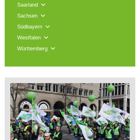
Saarland
Sachsen
Südbayern
Westfalen
Württemberg