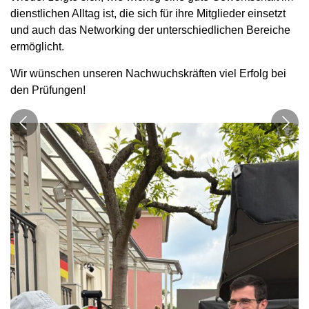
dienstlichen Alltag ist, die sich für ihre Mitglieder einsetzt
und auch das Networking der unterschiedlichen Bereiche
ermöglicht.
Wir wünschen unseren Nachwuchskräften viel Erfolg bei
den Prüfungen!
Die Stimmung passt.
Die Party war gut besucht.
Publikumsmagnet: das Glücksrad
Die BJAV war auch dabei.