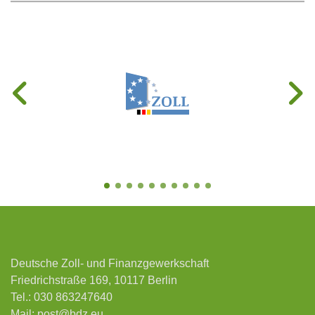
Deutsche Zoll- und Finanzgewerkschaft
Friedrichstraße 169, 10117 Berlin
Tel.:
030 863247640
Mail:
post@bdz.eu