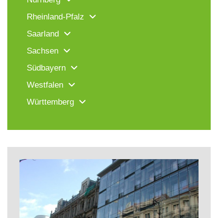
Rheinland-Pfalz
Saarland
Sachsen
Südbayern
Westfalen
Württemberg