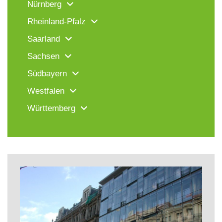
Nürnberg
Rheinland-Pfalz
Saarland
Sachsen
Südbayern
Westfalen
Württemberg