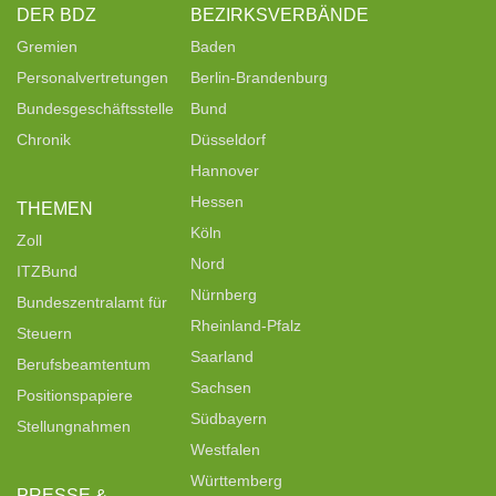
DER BDZ
BEZIRKSVERBÄNDE
Gremien
Baden
Personalvertretungen
Berlin-Brandenburg
Bundesgeschäftsstelle
Bund
Chronik
Düsseldorf
Hannover
Hessen
THEMEN
Köln
Zoll
Nord
ITZBund
Nürnberg
Bundeszentralamt für
Rheinland-Pfalz
Steuern
Saarland
Berufsbeamtentum
Sachsen
Positionspapiere
Südbayern
Stellungnahmen
Westfalen
Württemberg
PRESSE &