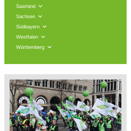
Saarland
Sachsen
Südbayern
Westfalen
Württemberg