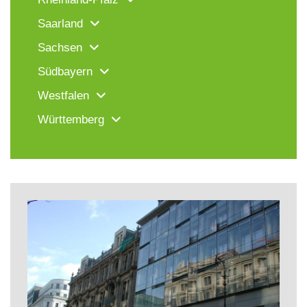
Saarland
Sachsen
Südbayern
Westfalen
Württemberg