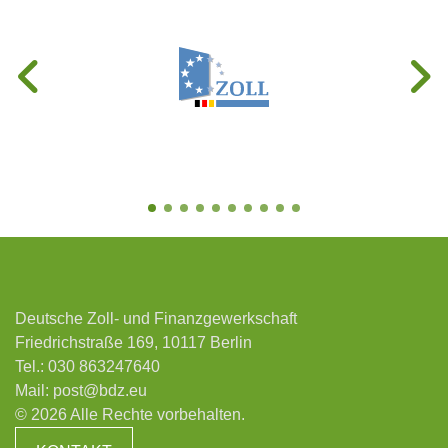
Deutsche Zoll- und Finanzgewerkschaft
Friedrichstraße 169, 10117 Berlin
Tel.:
030 863247640
Mail:
post@bdz.eu
© 2026 Alle Rechte vorbehalten.