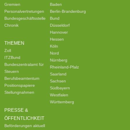
Gremien
Baden
Personalvertretungen
Berlin-Brandenburg
Bundesgeschäftsstelle
Bund
Chronik
Düsseldorf
Hannover
Hessen
THEMEN
Köln
Zoll
Nord
ITZBund
Nürnberg
Bundeszentralamt für
Rheinland-Pfalz
Steuern
Saarland
Berufsbeamtentum
Sachsen
Positionspapiere
Südbayern
Stellungnahmen
Westfalen
Württemberg
PRESSE &
ÖFFENTLICHKEIT
Beförderungen aktuell