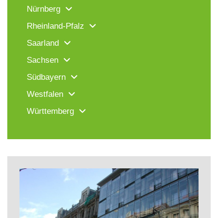
Nürnberg
Rheinland-Pfalz
Saarland
Sachsen
Südbayern
Westfalen
Württemberg