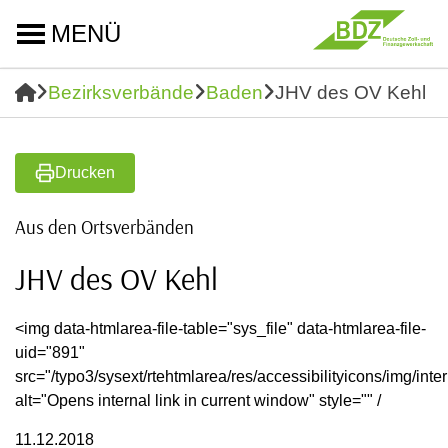
MENÜ
Bezirksverbände
Baden
JHV des OV Kehl
Drucken
Aus den Ortsverbänden
JHV des OV Kehl
<img data-htmlarea-file-table="sys_file" data-htmlarea-file-
uid="891"
src="/typo3/sysext/rtehtmlarea/res/accessibilityicons/img/inter
alt="Opens internal link in current window" style="" /
11.12.2018