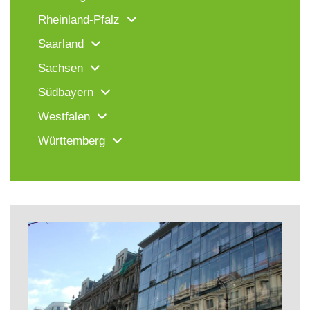
Rheinland-Pfalz
Saarland
Sachsen
Südbayern
Westfalen
Württemberg