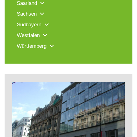
Saarland
Sachsen
Südbayern
Westfalen
Württemberg