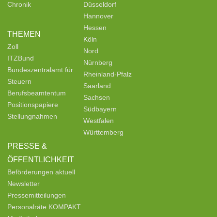
Chronik
Düsseldorf
Hannover
Hessen
THEMEN
Köln
Zoll
Nord
ITZBund
Nürnberg
Bundeszentralamt für
Rheinland-Pfalz
Steuern
Saarland
Berufsbeamtentum
Sachsen
Positionspapiere
Südbayern
Stellungnahmen
Westfalen
Württemberg
PRESSE &
ÖFFENTLICHKEIT
Beförderungen aktuell
Newsletter
Pressemitteilungen
Personalräte KOMPAKT