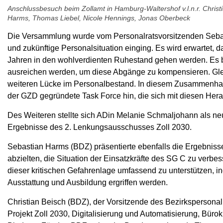
Anschlussbesuch beim Zollamt in Hamburg-Waltershof v.l.n.r. Christ
Harms, Thomas Liebel, Nicole Hennings, Jonas Oberbeck
Die Versammlung wurde vom Personalratsvorsitzenden Sebast
und zukünftige Personalsituation einging. Es wird erwartet, d
Jahren in den wohlverdienten Ruhestand gehen werden. Es bl
ausreichen werden, um diese Abgänge zu kompensieren. Gleic
weiteren Lücke im Personalbestand. In diesem Zusammenhang
der GZD gegründete Task Force hin, die sich mit diesen Hera
Des Weiteren stellte sich ADin Melanie Schmaljohann als ne
Ergebnisse des 2. Lenkungsausschusses Zoll 2030.
Sebastian Harms (BDZ) präsentierte ebenfalls die Ergebnisse
abzielten, die Situation der Einsatzkräfte des SG C zu verbess
dieser kritischen Gefahrenlage umfassend zu unterstützen,
Ausstattung und Ausbildung ergriffen werden.
Christian Beisch (BDZ), der Vorsitzende des Bezirkspersonalr
Projekt Zoll 2030, Digitalisierung und Automatisierung, Bü