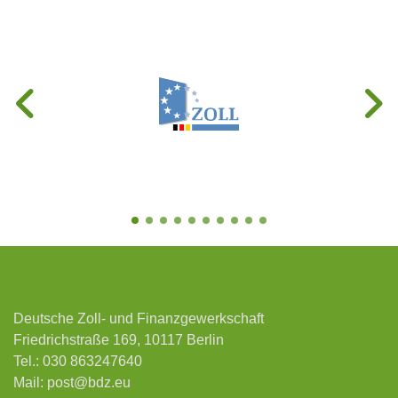
Deutsche Zoll- und Finanzgewerkschaft
Friedrichstraße 169, 10117 Berlin
Tel.:
030 863247640
Mail:
post@bdz.eu