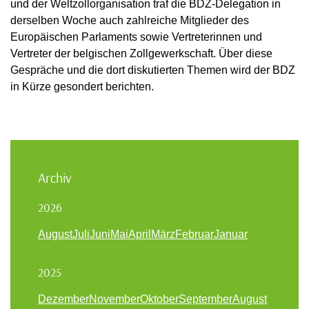
und der Weltzollorganisation traf die BDZ-Delegation in
derselben Woche auch zahlreiche Mitglieder des
Europäischen Parlaments sowie Vertreterinnen und
Vertreter der belgischen Zollgewerkschaft. Über diese
Gespräche und die dort diskutierten Themen wird der BDZ
in Kürze gesondert berichten.
Archiv
2026
August
Juli
Juni
Mai
April
März
Februar
Januar
2025
Dezember
November
Oktober
September
August