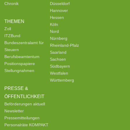
Chronik
Düsseldorf
Hannover
Hessen
THEMEN
Köln
Zoll
Nord
ITZBund
Nürnberg
Bundeszentralamt für
Rheinland-Pfalz
Steuern
Saarland
Berufsbeamtentum
Sachsen
Positionspapiere
Südbayern
Stellungnahmen
Westfalen
Württemberg
PRESSE &
ÖFFENTLICHKEIT
Beförderungen aktuell
Newsletter
Pressemitteilungen
Personalräte KOMPAKT