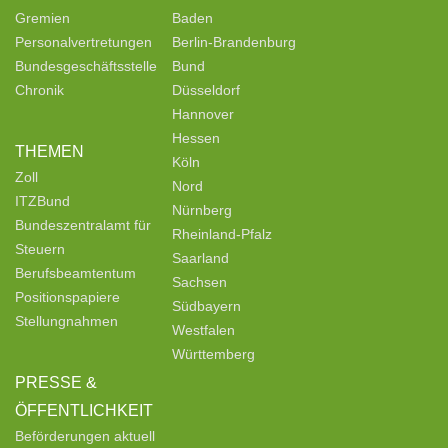
Gremien
Baden
Personalvertretungen
Berlin-Brandenburg
Bundesgeschäftsstelle
Bund
Chronik
Düsseldorf
Hannover
Hessen
THEMEN
Köln
Zoll
Nord
ITZBund
Nürnberg
Bundeszentralamt für
Rheinland-Pfalz
Steuern
Saarland
Berufsbeamtentum
Sachsen
Positionspapiere
Südbayern
Stellungnahmen
Westfalen
Württemberg
PRESSE &
ÖFFENTLICHKEIT
Beförderungen aktuell