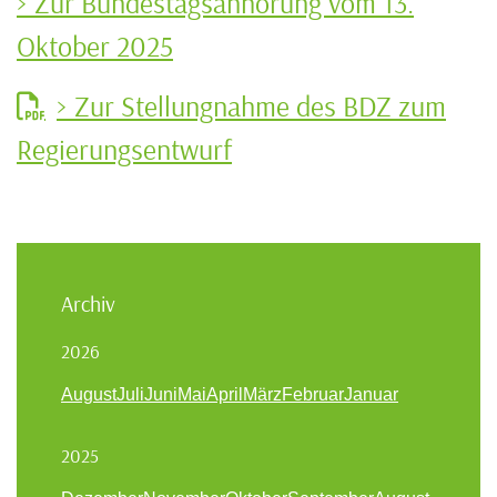
> Zur Bundestagsanhörung vom 13.
Oktober 2025
> Zur Stellungnahme des BDZ zum
Regierungsentwurf
Archiv
2026
August
Juli
Juni
Mai
April
März
Februar
Januar
2025