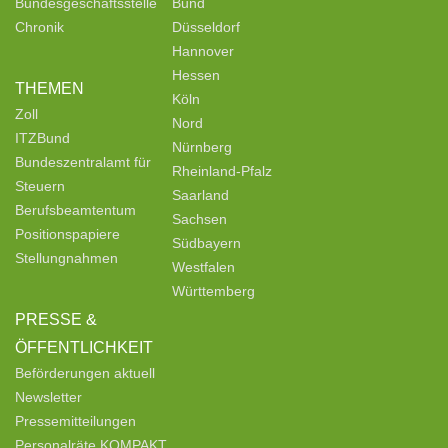
Bundesgeschäftsstelle
Bund
Chronik
Düsseldorf
Hannover
Hessen
THEMEN
Köln
Zoll
Nord
ITZBund
Nürnberg
Bundeszentralamt für
Rheinland-Pfalz
Steuern
Saarland
Berufsbeamtentum
Sachsen
Positionspapiere
Südbayern
Stellungnahmen
Westfalen
Württemberg
PRESSE &
ÖFFENTLICHKEIT
Beförderungen aktuell
Newsletter
Pressemitteilungen
Personalräte KOMPAKT