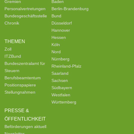
Gremien
Baden
Personalvertretungen
Berlin-Brandenburg
Bundesgeschäftsstelle
Bund
Chronik
Düsseldorf
Hannover
Hessen
THEMEN
Köln
Zoll
Nord
ITZBund
Nürnberg
Bundeszentralamt für
Rheinland-Pfalz
Steuern
Saarland
Berufsbeamtentum
Sachsen
Positionspapiere
Südbayern
Stellungnahmen
Westfalen
Württemberg
PRESSE &
ÖFFENTLICHKEIT
Beförderungen aktuell
Newsletter