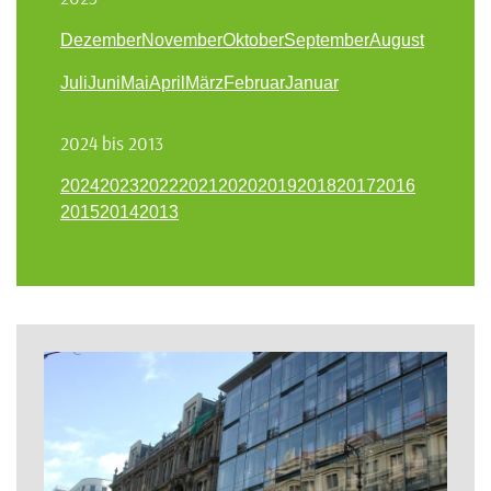
Dezember
November
Oktober
September
August
Juli
Juni
Mai
April
März
Februar
Januar
2024 bis 2013
2024
2023
2022
2021
2020
2019
2018
2017
2016
2015
2014
2013